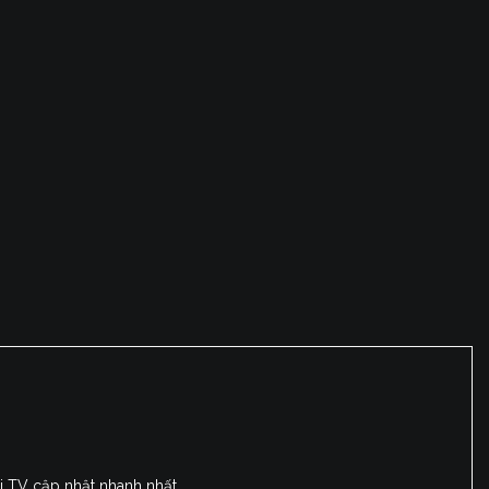
oi TV cập nhật nhanh nhất.