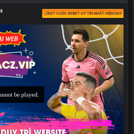
26
ĐẶT CƯỢC 8XBET UY TÍN NHẤT HIỆN NAY