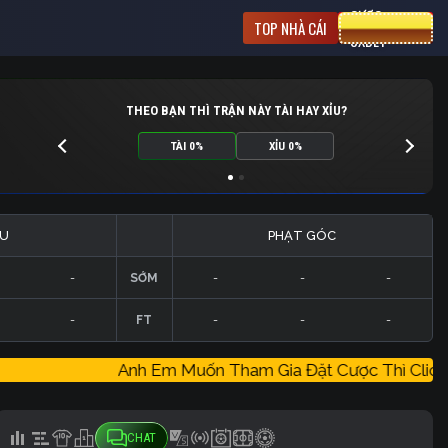
CƯỢC
TOP NHÀ CÁI
8XBET
THEO BẠN THÌ TRẬN NÀY TÀI HAY XỈU?
TÀI 0%
XỈU 0%
ỈU
PHẠT GÓC
-
SỚM
-
-
-
-
FT
-
-
-
Anh Em Muốn Tham Gia Đặt Cược Thì Cli
CHAT