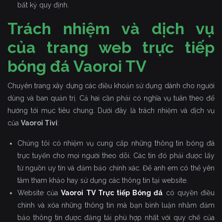
bất kỳ quy định.
Trách nhiệm và dịch vụ
của trang web trực tiếp
bóng đá Vaoroi TV
Chuyên trang xây dựng các điều khoản sử dụng dành cho người
dùng và ban quản trị. Cả hai cần phải có nghĩa vụ tuân theo để
hướng tới mục tiêu chung. Dưới đây là trách nhiệm và dịch vụ
của
Vaoroi Tivi
:
Chúng tôi có nhiệm vụ cung cấp những thông tin bóng đá
trực tuyến cho mọi người theo dõi. Các tin đó phải được lấy
từ nguồn uy tín và đảm bảo chính xác. Để anh em có thể yên
tâm tham khảo hay sử dụng các thông tin tại website.
Website của
Vaoroi TV Trực tiếp Bóng đá
có quyền điều
chỉnh và xóa những thông tin mà bạn bình luận nhằm đảm
bảo thông tin được đăng tải phù hợp nhất với quy chế của