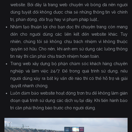
website. Bởi đây là trang web chuyên về bóng đá nên người
dùng tuyệt đối không được chia sẻ những thông tin về chính
trị, phản động, đồi trụy hay vi phạm pháp luật…
Nhằm tạo thuận lợi cho bạn đọc thì chuyên trang còn mang
đến cho người dùng các liên kết đến website khác. Tuy
nhiên, chúng tôi sẽ không chịu trách nhiệm vì không thuộc
quyền sở hữu. Cho nên, khi anh em sử dụng các luồng thông
tin này thì cần phải chịu trách nhiệm hoàn toàn.
Trang web xây dựng bộ phận chăm sóc khách hàng chuyên
nghiệp và làm việc 24/7. Để trong quá trình sử dụng, nếu
người dùng xảy ra bất kỳ vấn đề nào thì có thể hỗ trợ và giải
quyết nhanh chóng.
Luôn đảm bảo website hoạt động trơn tru để không làm gián
đoạn quá trình sử dụng các dịch vụ tại đây. Khi tiến hành bảo
trì cần phải thông báo trước cho người dùng.