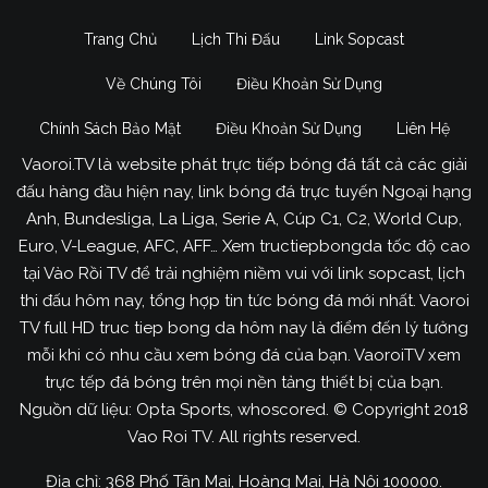
Trang Chủ
Lịch Thi Đấu
Link Sopcast
Về Chúng Tôi
Điều Khoản Sử Dụng
Chính Sách Bảo Mật
Điều Khoản Sử Dụng
Liên Hệ
Vaoroi.TV là website phát trực tiếp bóng đá tất cả các giải
đấu hàng đầu hiện nay, link bóng đá trực tuyến Ngoại hạng
Anh, Bundesliga, La Liga, Serie A, Cúp C1, C2, World Cup,
Euro, V-League, AFC, AFF… Xem tructiepbongda tốc độ cao
tại Vào Rồi TV để trải nghiệm niềm vui với link sopcast, lịch
thi đấu hôm nay, tổng hợp tin tức bóng đá mới nhất. Vaoroi
TV full HD truc tiep bong da hôm nay là điểm đến lý tưởng
mỗi khi có nhu cầu xem bóng đá của bạn. VaoroiTV xem
trực tếp đá bóng trên mọi nền tảng thiết bị của bạn.
Nguồn dữ liệu: Opta Sports, whoscored. © Copyright 2018
Vao Roi TV. All rights reserved.
Địa chỉ: 368 Phố Tân Mai, Hoàng Mai, Hà Nội 100000.