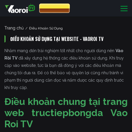
CƯỢC 8XBET
Trang chủ
/
Điều Khoản Sử Dụng
ĐIỀU KHOẢN SỬ DỤNG TẠI WEBSITE - VAOROI TV
Nhằm mang đến trải nghiệm tốt nhất cho người dùng nên
Vào
Rồi TV
đã xây dựng hệ thống các điều khoản sử dụng. Khi truy
cập vào website, tức là bạn đã đồng ý với các điều khoản mà
chúng tôi đưa ra. Để có thể bảo vệ quyền lợi cũng như tránh vi
phạm thì người dùng cần đọc và nắm được các quy định trước
khi truy cập.
Điều khoản chung tại trang
web tructiepbongda Vao
Roi TV