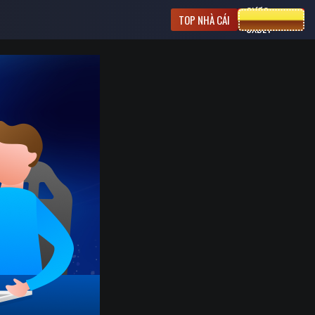
CƯỢC
TOP NHÀ CÁI
8XBET