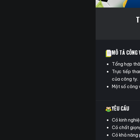
T
MÔ TẢ CÔNG 
Tổng hợp thôn
Trực tiếp tha
của công ty.
Một số công 
YÊU CẦU
Có kinh nghiệ
Có chất giọng
Có khả năng 