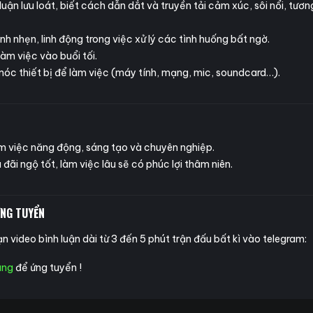
luận lưu loát, biết cách dẫn dắt và truyền tải cảm xúc, sôi nổi, tươn
h nhẹn, linh động trong việc xử lý các tình huống bất ngờ.
àm việc vào buổi tối.
óc thiết bị để làm việc (máy tính, mạng, mic, soundcard…).
àm việc năng động, sáng tạo và chuyên nghiệp.
đãi ngộ tốt, làm việc lâu sẽ có phúc lợi thâm niên.
NG TUYỂN
ạn video bình luận dài từ 3 đến 5 phút trận đấu bất kì vào telegram:
ung
để ứng tuyển !