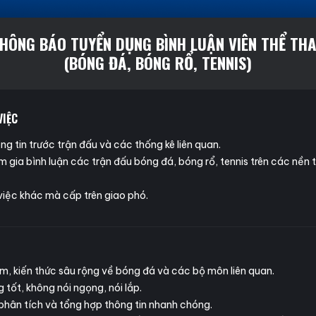
HÔNG BÁO TUYỂN DỤNG BÌNH LUẬN VIÊN THỂ TH
(BÓNG ĐÁ, BÓNG RỔ, TENNIS)
VIỆC
g tin trước trận đấu và các thống kê liên quan.
m gia bình luận các trận đấu bóng đá, bóng rổ, tennis trên các nền
việc khác mà cấp trên giao phó.
m, kiến thức sâu rộng về bóng đá và các bộ môn liên quan.
 tốt, không nói ngọng, nói lắp.
phân tích và tổng hợp thông tin nhanh chóng.