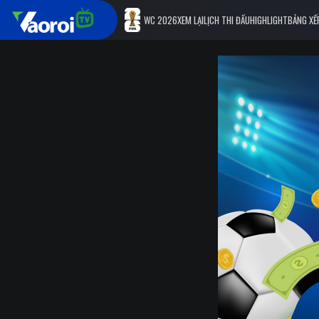
WC 2026
XEM LẠI
LỊCH THI ĐẤU
HIGHLIGHT
BẢNG XẾ