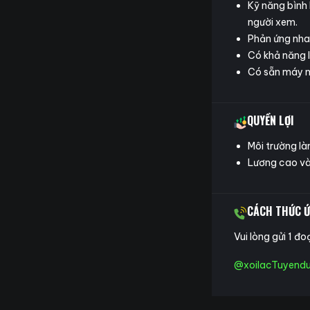
Kỹ năng bình 
người xem.
Phản ứng nhan
Có khả năng l
Có sẵn máy m
QUYỀN LỢI
Môi trường l
Lương cao và 
CÁCH THỨC Ứ
Vui lòng gửi 1 đo
@xoilacTuyend