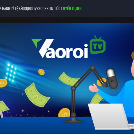
P HẠNG
TỶ LỆ KÈO
KQBD
LIVESCORE
TIN TỨC
TUYỂN DỤNG