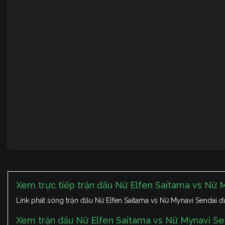
Xem trực tiếp trận đấu Nữ Elfen Saitama vs Nữ M
Link phát sóng trận đấu Nữ Elfen Saitama vs Nữ Mynavi Sendai đ
Xem trận đấu Nữ Elfen Saitama vs Nữ Mynavi Se