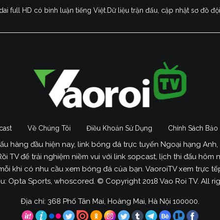
ai full HD có bình luận tiếng Việt.
Dữ liệu trận đấu, cập nhật sơ đồ đ
cast
Về Chúng Tôi
Điều Khoản Sử Dụng
Chính Sách Bảo
đấu hàng đầu hiện nay, link bóng đá trực tuyến Ngoại hạng Anh, 
TV để trải nghiệm niềm vui với link sopcast, lịch thi đấu hôm n
mỗi khi có nhu cầu xem bóng đá của bạn. VaoroiTV xem trực tếp 
u: Opta Sports, whoscored. © Copyright 2018 Vao Roi TV. All rig
Địa chỉ: 368 Phố Tân Mai, Hoàng Mai, Hà Nội 100000.