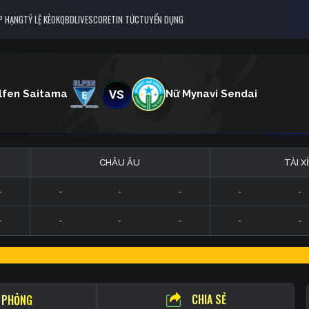
P HẠNG
TỶ LỆ KÈO
KQBD
LIVESCORE
TIN TỨC
TUYỂN DỤNG
lfen Saitama
VS
Nữ Mynavi Sendai
CHÂU ÂU
TÀI X
-
-
-
-
-
-
-
-
-
-
-
-
CHIA SẺ
 PHỎNG