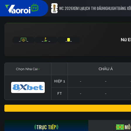
WC 2026
XEM LẠI
LỊCH THI ĐẤU
HIGHLIGHT
BẢNG XẾ
Nữ E
_
_
_
_
_
_
CHÂU Á
Chọn Nhà Cái
HIỆP 1
-
-
FT
-
-
TRỰC TIẾP
MÔ