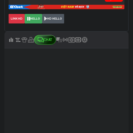
LINK HD
HELLO
HD HELLO
CHAT