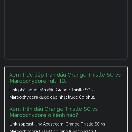
Xem trực tiếp trận đấu Grange Thistle SC vs
Maroochydore full HD.
Link phát sóng trận đấu Grange Thistle SC vs
Maroochydore được cập nhật trước 60 phút.
Xem trận đấu Grange Thistle SC vs
Maroochydore ở kênh nào?
Link sopcast, link Acestream, Grange Thistle SC vs
Maroochydore full HD có bình luận tiếng Việt.