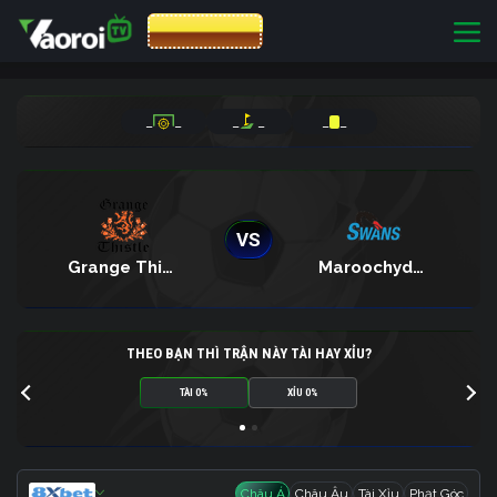
CƯỢC 8XBET
_
_
_
_
_
_
VS
Grange Thistle SC
Maroochydore
THEO BẠN THÌ TRẬN NÀY TÀI HAY XỈU?
TÀI 0%
XỈU 0%
Châu Á
Châu Âu
Tài Xỉu
Phạt Góc