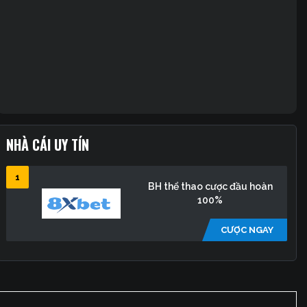
NHÀ CÁI UY TÍN
1
BH thể thao cược đầu hoàn
100%
CƯỢC NGAY