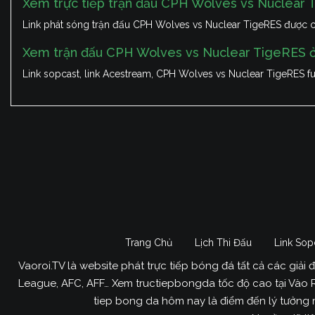
Xem trực tiếp trận đấu CPH Wolves vs Nuclear T
Link phát sóng trận đấu CPH Wolves vs Nuclear TigeRES được c
Xem trận đấu CPH Wolves vs Nuclear TigeRES ở
Link sopcast, link Acestream, CPH Wolves vs Nuclear TigeRES ful
Trang Chủ
Lịch Thi Đấu
Link Sop
Vaoroi.TV là website phát trực tiếp bóng đá tất cả các giải 
League, AFC, AFF… Xem tructiepbongda tốc độ cao tại Vào Rồi 
tiep bong da hôm nay là điểm đến lý tưởng 