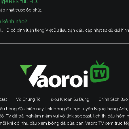
igeRES full HD.
ập nhật trước 60 phút.
 kênh nào?
l HD có bình luận tiếng Việt.
Dữ liệu trận đấu, cập nhật sơ đồ đội hì
cast
Về Chúng Tôi
Điều Khoản Sử Dụng
Chính Sách Bảo
đấu hàng đầu hiện nay, link bóng đá trực tuyến Ngoại hạng Anh, 
TV để trải nghiệm niềm vui với link sopcast, lịch thi đấu hôm n
mỗi khi có nhu cầu xem bóng đá của bạn. VaoroiTV xem trực tếp 