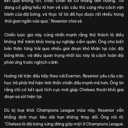
kết quả không tốt, chắc chắn sẽ có những ảnh hưởng. Tôi
đang cố gắng hiểu rõ hơn về các cầu thủ cũng như cách vận
hành của đội bóng, và thực tế tôi đã học được rất nhiều trong
thời gian ngắn vừa qua,” Rosenior chia sẻ.
Chiến lược gia này cũng nhấn mạnh rằng thử thách là điều
không thể tránh khỏi trong sự nghiệp cầm quân. Ông cho biết
bản thân từng trải qua nhiều giai đoạn khó khăn tại các đội
bóng khác, và điều quan trọng nhất lúc này là cách toàn đội
phản ứng trước nghịch cảnh.
Hướng tới trận đấu tiếp theo với Everton, Rosenior yêu cầu các
học trò phải thể hiện tinh thần chiến đấu mạnh mẽ hơn. Ông tin
rằng chỉ có kết quả tích cực mới giúp Chelsea thoát khỏi giai
đoạn sa sút hiện tại.
Dù bị loại khỏi Champions League mùa này, Rosenior vẫn
khẳng định mục tiêu dài hạn không thay đổi. Ông nói rõ:
“Chelsea là đội bóng xứng đáng góp mặt ở Champions League.