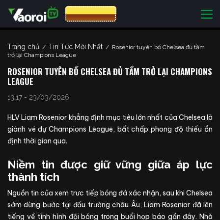
CƯỢC 8XBET
Trang chủ
Tin Tức Mới Nhất
/
/
Rosenior tuyên bố Chelsea đủ tầm
trở lại Champions League
ROSENIOR TUYÊN BỐ CHELSEA ĐỦ TẦM TRỞ LẠI CHAMPIONS
LEAGUE
13:17 - 23/03/2026
HLV Liam Rosenior khẳng định mục tiêu lớn nhất của Chelsea là
giành vé dự Champions League, bất chấp phong độ thiếu ổn
định thời gian qua.
Niềm tin được giữ vững giữa áp lực
thành tích
Nguồn tin của xem
trưc tiếp bóng đá
xác nhận,
sau khi Chelsea
sớm dừng bước tại đấu trường châu Âu, Liam Rosenior đã lên
tiếng về tình hình đội bóng trong buổi họp báo gần đây. Nhà