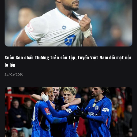
Xuân Son chấn thương trên sân tập, tuyển Việt Nam đối mặt nỗi
lo lớn
24/03/2026