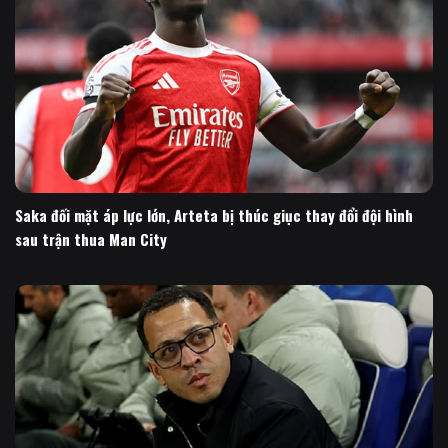
Saka đối mặt áp lực lớn, Arteta bị thúc giục thay đổi đội hình
sau trận thua Man City