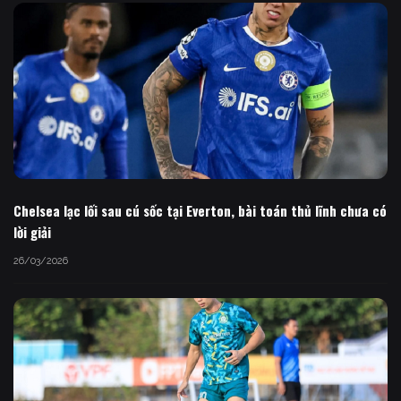
Chelsea lạc lối sau cú sốc tại Everton, bài toán thủ lĩnh chưa có
lời giải
26/03/2026