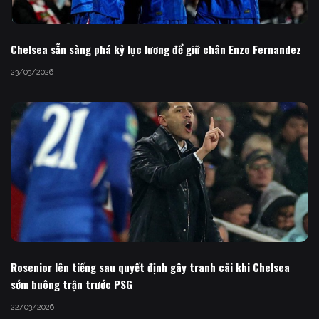
Chelsea sẵn sàng phá kỷ lục lương để giữ chân Enzo Fernandez
23/03/2026
Rosenior lên tiếng sau quyết định gây tranh cãi khi Chelsea
sớm buông trận trước PSG
22/03/2026