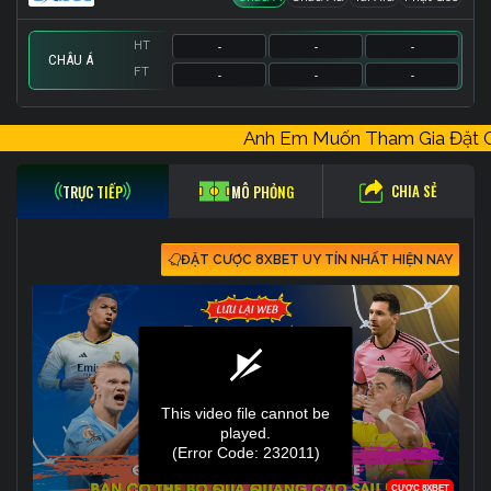
HT
-
-
-
CHÂU Á
FT
-
-
-
HT
HT
HT
-
-
-
-
-
-
-
-
-
Anh Em Muốn Tham Gia Đặt
FT
FT
FT
-
-
-
-
-
-
-
-
-
CHIA SẺ
TRỰC TIẾP
MÔ PHỎNG
ĐẶT CƯỢC 8XBET UY TÍN NHẤT HIỆN NAY