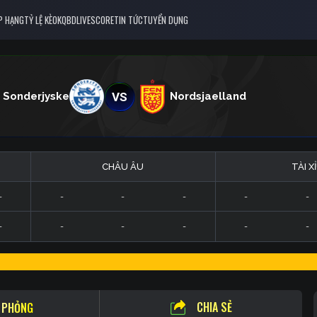
P HẠNG
TỶ LỆ KÈO
KQBD
LIVESCORE
TIN TỨC
TUYỂN DỤNG
Sonderjyske
VS
Nordsjaelland
CHÂU ÂU
TÀI X
-
-
-
-
-
-
-
-
-
-
-
-
CHIA SẺ
 PHỎNG