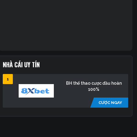
NHÀ CÁI UY TÍN
1
BH thể thao cược đầu hoàn
100%
CƯỢC NGAY