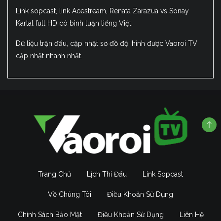
Link sopcast, link Acestream, Renata Zarazua vs Sonay
Kartal full HD có bình luận tiếng Việt.
Dữ liệu trận đấu, cập nhật sơ đồ đội hình được Vaoroi TV
cập nhật nhanh nhất.
Trang Chủ
Lịch Thi Đấu
Link Sopcast
Về Chúng Tôi
Điều Khoản Sử Dụng
Chính Sách Bảo Mật
Điều Khoản Sử Dụng
Liên Hệ