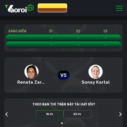
CƯỢC 8XBET
BẢNG ĐIỂM
S1
S2
S3
Renata Zarazua
-
-
-
Sonay Kartal
-
-
-
VS
Renata Zarazua
Sonay Kartal
THEO BẠN THÌ TRẬN NÀY TÀI HAY XỈU?
TÀI 0%
XỈU 0%