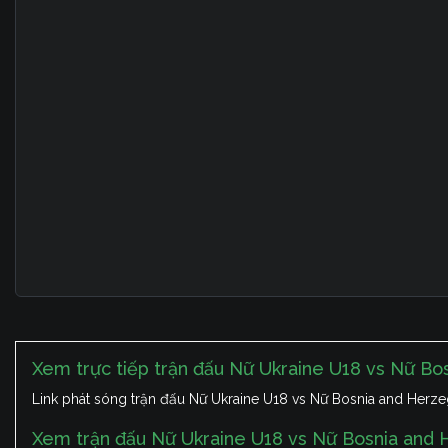
Xem trực tiếp trận đấu Nữ Ukraine U18 vs Nữ Bo
Link phát sóng trận đấu Nữ Ukraine U18 vs Nữ Bosnia and Herze
Xem trận đấu Nữ Ukraine U18 vs Nữ Bosnia and 