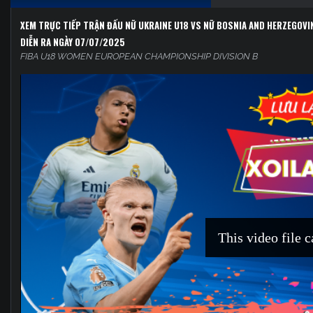
XEM TRỰC TIẾP TRẬN ĐẤU NỮ UKRAINE U18 VS NỮ BOSNIA AND HERZEGOVI
DIỄN RA NGÀY 07/07/2025
FIBA U18 WOMEN EUROPEAN CHAMPIONSHIP DIVISION B