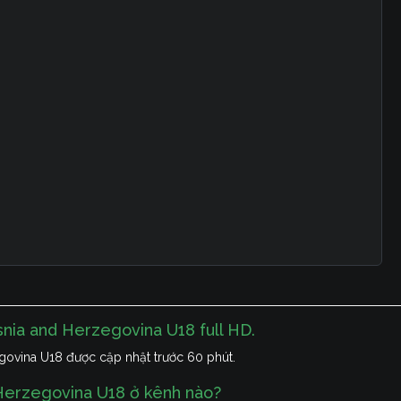
snia and Herzegovina U18 full HD.
govina U18 được cập nhật trước 60 phút.
Herzegovina U18 ở kênh nào?