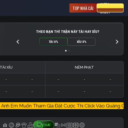
CƯỢC
TOP NHÀ CÁI
8XBET
THEO BẠN THÌ TRẬN NÀY TÀI HAY XỈU?
TÀI 0%
XỈU 0%
TÀI XỈU
NÉM PHẠT
-
-
-
-
-
-
-
-
-
-
 Em Muốn Tham Gia Đặt Cược Thì Click Vào Quản
CHAT