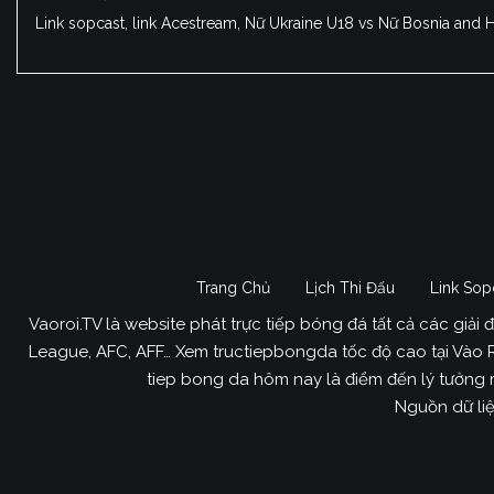
Link sopcast, link Acestream, Nữ Ukraine U18 vs Nữ Bosnia and H
Trang Chủ
Lịch Thi Đấu
Link Sop
Vaoroi.TV là website phát trực tiếp bóng đá tất cả các giải 
League, AFC, AFF… Xem tructiepbongda tốc độ cao tại Vào Rồi 
tiep bong da hôm nay là điểm đến lý tưởng 
Nguồn dữ liệ