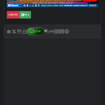
LINK HD
HD 1
CHAT