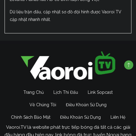
Dữ liệu trận đấu, cập nhật sơ đồ đội hình được Vaoroi TV
cập nhật nhanh nhất.
Trang Chủ
Lịch Thi Đấu
Link Sopcast
Về Chúng Tôi
Điều Khoản Sử Dụng
Chính Sách Bảo Mật
Điều Khoản Sử Dụng
Liên Hệ
Vaoroi.TV là website phát trực tiếp bóng đá tất cả các giải
đấu hàng đầu hiện nay, link bóng đá trực tuyến Ngoại hạng