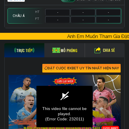
HT
-
-
-
CHÂU Á
FT
-
-
-
HT
HT
HT
-
-
-
-
-
-
-
-
-
Anh Em Muốn Tham Gia Đặ
FT
FT
FT
-
-
-
-
-
-
-
-
-
CHIA SẺ
TRỰC TIẾP
MÔ PHỎNG
ĐẶT CƯỢC 8XBET UY TÍN NHẤT HIỆN NAY