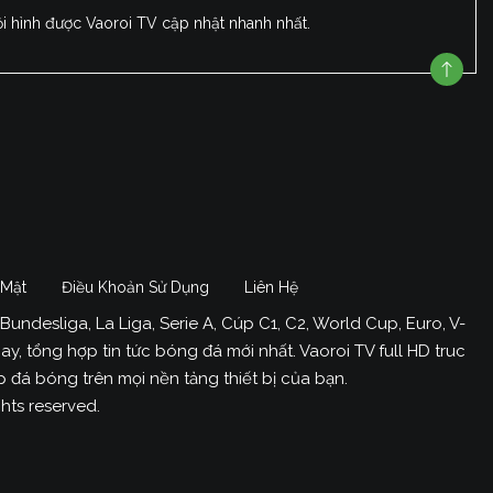
ội hình được Vaoroi TV cập nhật nhanh nhất.
 Mật
Điều Khoản Sử Dụng
Liên Hệ
Bundesliga, La Liga, Serie A, Cúp C1, C2, World Cup, Euro, V-
ay, tổng hợp tin tức bóng đá mới nhất. Vaoroi TV full HD truc
đá bóng trên mọi nền tảng thiết bị của bạn.
hts reserved.