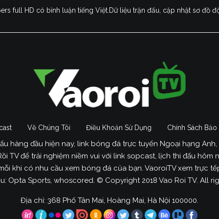
rs full HD có bình luận tiếng Việt.
Dữ liệu trận đấu, cập nhật sơ đồ đ
cast
Về Chúng Tôi
Điều Khoản Sử Dụng
Chính Sách Bảo
đấu hàng đầu hiện nay, link bóng đá trực tuyến Ngoại hạng Anh, 
TV để trải nghiệm niềm vui với link sopcast, lịch thi đấu hôm n
mỗi khi có nhu cầu xem bóng đá của bạn. VaoroiTV xem trực tếp 
u: Opta Sports, whoscored. © Copyright 2018 Vao Roi TV. All rig
Địa chỉ: 368 Phố Tân Mai, Hoàng Mai, Hà Nội 100000.