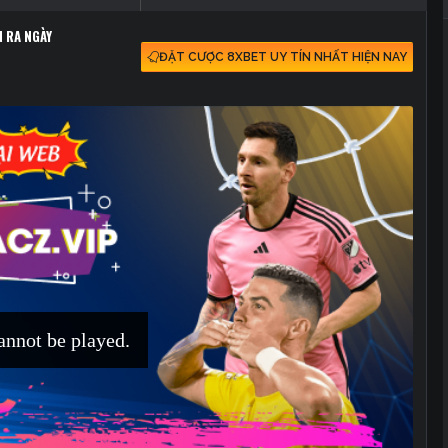
N RA NGÀY
ĐẶT CƯỢC 8XBET UY TÍN NHẤT HIỆN NAY