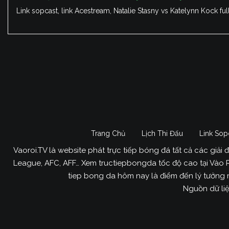
Link sopcast, link Acestream, Natalie Stasny vs Katelynn Kock ful
Trang Chủ
Lịch Thi Đấu
Link Sop
Vaoroi.TV là website phát trực tiếp bóng đá tất cả các giải 
League, AFC, AFF… Xem tructiepbongda tốc độ cao tại Vào Rồi 
tiep bong da hôm nay là điểm đến lý tưởng 
Nguồn dữ liệ