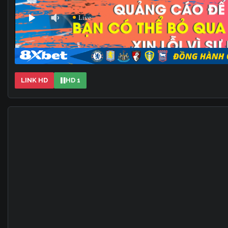
LINK HD
HD 1