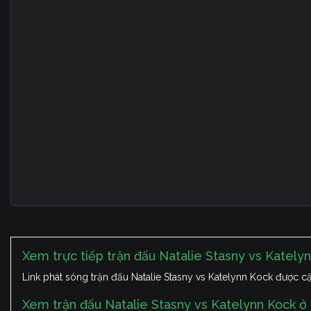
Xem trực tiếp trận đấu Natalie Stasny vs Katelyn
Link phát sóng trận đấu Natalie Stasny vs Katelynn Kock được cậ
Xem trận đấu Natalie Stasny vs Katelynn Kock ở