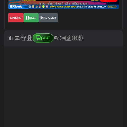
LINK HD
OLER
HD OLER
CHAT