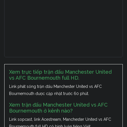
Xem trực tiếp trận đấu Manchester United
vs AFC Bournemouth full HD.
Link phát sóng trận đấu Manchester United vs AFC
Bournemouth được cập nhật trước 60 phút.
Xem trận đấu Manchester United vs AFC
Bournemouth ở kênh nào?
Link sopcast, link Acestream, Manchester United vs AFC
Bournemouth full HD có bình luận tiếng Việt.