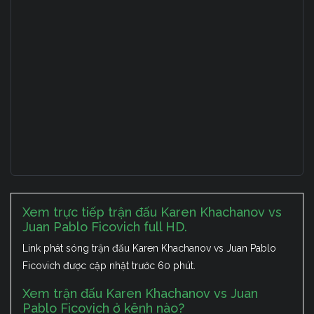
Xem trực tiếp trận đấu Karen Khachanov vs
Juan Pablo Ficovich full HD.
Link phát sóng trận đấu Karen Khachanov vs Juan Pablo
Ficovich được cập nhật trước 60 phút.
Xem trận đấu Karen Khachanov vs Juan
Pablo Ficovich ở kênh nào?