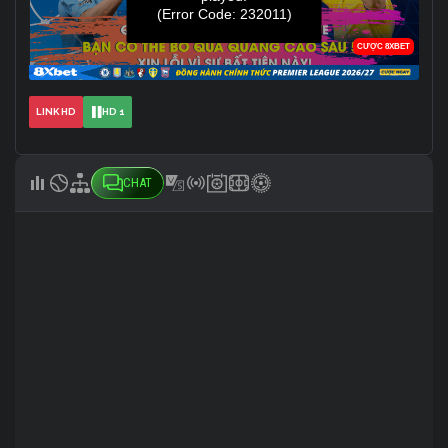
LINK HD
HD 1
CHAT