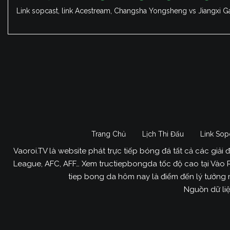
Link sopcast, link Acestream, Changsha Yongsheng vs Jiangxi Gan
Trang Chủ
Lịch Thi Đấu
Link Sop
Vaoroi.TV là website phát trực tiếp bóng đá tất cả các giải 
League, AFC, AFF… Xem tructiepbongda tốc độ cao tại Vào Rồi 
tiep bong da hôm nay là điểm đến lý tưởng 
Nguồn dữ liệ