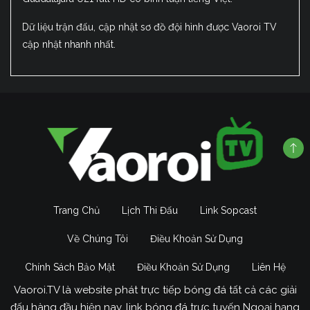
Dữ liệu trận đấu, cập nhật sơ đồ đội hình được Vaoroi TV
cập nhật nhanh nhất.
Trang Chủ
Lịch Thi Đấu
Link Sopcast
Về Chúng Tôi
Điều Khoản Sử Dụng
Chính Sách Bảo Mật
Điều Khoản Sử Dụng
Liên Hệ
Vaoroi.TV là website phát trực tiếp bóng đá tất cả các giải
đấu hàng đầu hiện nay, link bóng đá trực tuyến Ngoại hạng