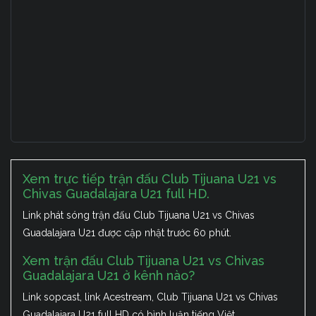
Xem trực tiếp trận đấu Club Tijuana U21 vs
Chivas Guadalajara U21 full HD.
Link phát sóng trận đấu Club Tijuana U21 vs Chivas
Guadalajara U21 được cập nhật trước 60 phút.
Xem trận đấu Club Tijuana U21 vs Chivas
Guadalajara U21 ở kênh nào?
Link sopcast, link Acestream, Club Tijuana U21 vs Chivas
Guadalajara U21 full HD có bình luận tiếng Việt.