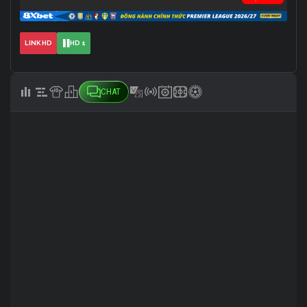
LINK HD
HD 1
CHAT