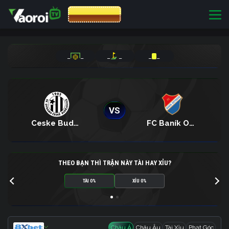
CƯỢC 8XBET
_
_
_
_
_
_
VS
Ceske Budejovice
FC Baník Ostrava B
THEO BẠN THÌ TRẬN NÀY TÀI HAY XỈU?
TÀI 0%
XỈU 0%
Châu Á
Châu Âu
Tài Xỉu
Phạt Góc