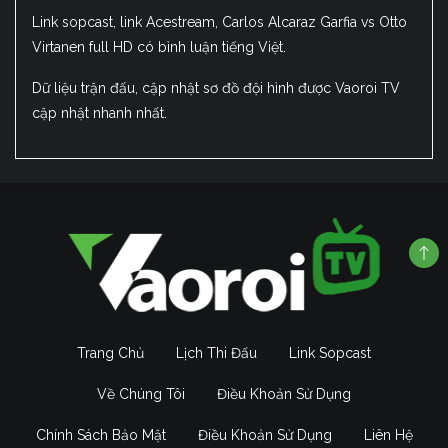
Link sopcast, link Acestream, Carlos Alcaraz Garfia vs Otto
Virtanen full HD có bình luận tiếng Việt.
Dữ liệu trận đấu, cập nhật sơ đồ đội hình được Vaoroi TV
cập nhật nhanh nhất.
Trang Chủ
Lịch Thi Đấu
Link Sopcast
Về Chúng Tôi
Điều Khoản Sử Dụng
Chính Sách Bảo Mật
Điều Khoản Sử Dụng
Liên Hệ