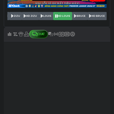
D MAX
ZIZU
HD ZIZU
LOUIS
HD LOUIS
BRUCE
HD BRUCE
CHAT