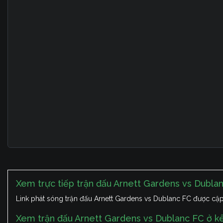
Xem trực tiếp trận đấu Arnett Gardens vs Dublan
Link phát sóng trận đấu Arnett Gardens vs Dublanc FC được cập
Xem trận đấu Arnett Gardens vs Dublanc FC ở k