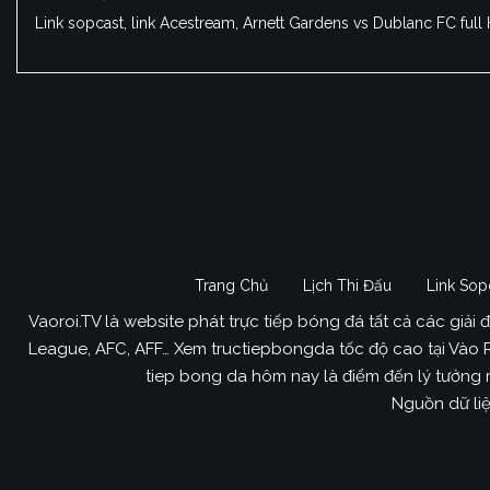
Link sopcast, link Acestream, Arnett Gardens vs Dublanc FC full 
Trang Chủ
Lịch Thi Đấu
Link Sop
Vaoroi.TV là website phát trực tiếp bóng đá tất cả các giải 
League, AFC, AFF… Xem tructiepbongda tốc độ cao tại Vào Rồi 
tiep bong da hôm nay là điểm đến lý tưởng 
Nguồn dữ liệ