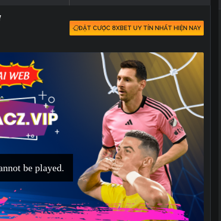
Y
ĐẶT CƯỢC 8XBET UY TÍN NHẤT HIỆN NAY