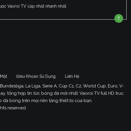
được Vaoroi TV cập nhật nhanh nhất.
 Mật
Điều Khoản Sử Dụng
Liên Hệ
Bundesliga, La Liga, Serie A, Cúp C1, C2, World Cup, Euro, V-
ay, tổng hợp tin tức bóng đá mới nhất. Vaoroi TV full HD truc
đá bóng trên mọi nền tảng thiết bị của bạn.
hts reserved.