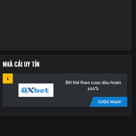
NHÀ CÁI UY TÍN
1
BH thể thao cược đầu hoàn
100%
CƯỢC NGAY