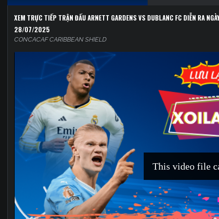
XEM TRỰC TIẾP TRẬN ĐẤU ARNETT GARDENS VS DUBLANC FC DIỄN RA NGÀ
28/07/2025
CONCACAF CARIBBEAN SHIELD