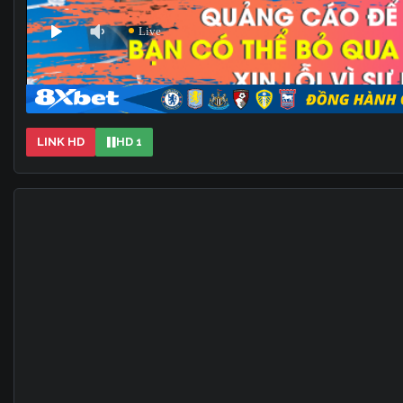
LINK HD
HD 1